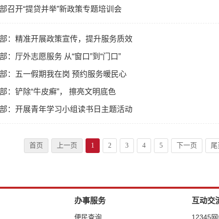
部召开“提贷并举”新政策专题培训会
部：精准开展政策宣传，提升服务质效
部：厅外志愿服务 从“窗口”到“门口”
部：五一假期我在岗 预约服务暖民心
部：铲除“牛皮癣”， 擦亮文明底色
部：开展青年学习小组读书日主题活动
首页
上一页
1
2
3
4
5
下一页
尾
办事服务
互动交
便民查询
12345