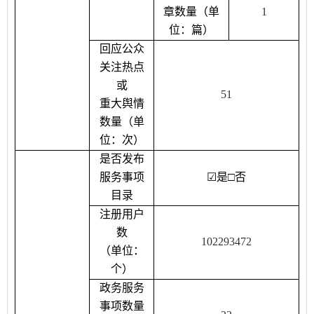
章数量（单
1
位：篇）
回应公众
关注热点
或
51
重大舆情
数量（单
位：次）
是否发布
服务事项
☑
是
□
否
目录
注册用户
数
102293472
（单位：
个）
政务服务
事项数量