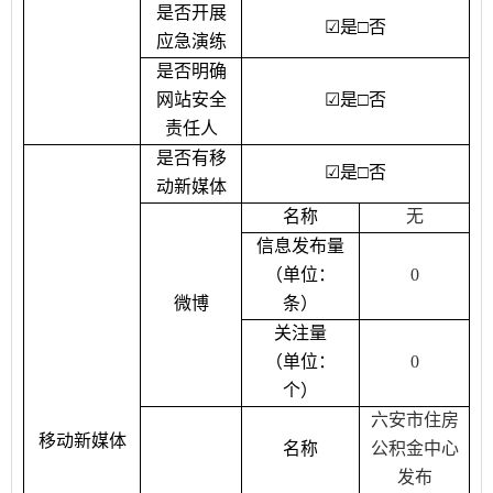
是否开展
☑
是
□
否
应急演练
是否明确
网站安全
☑
是
□
否
责任人
是否有移
☑
是
□
否
动新媒体
名称
无
信息发布量
（单位：
0
微博
条）
关注量
（单位：
0
个）
六安市住房
移动新媒体
名称
公积金中心
发布