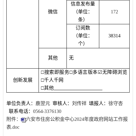
信息发布量
微信
（单位：
172
条）
订阅数
（单位：
38314
个）
其他
无
□
搜索即服务
□
多语言版本
☑
无障碍浏览
创新发展
□
千人千网
□
其他
单位负责人：
鹿翌元
审核人
：
刘传祥
填报人
：
徐守杏
联系电话：
0564-3376130
附件：
六安市住房公积金中心2024年度政府网站工作报
表.doc