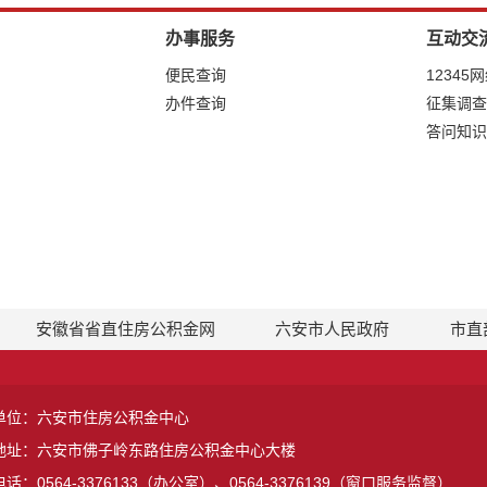
办事服务
互动交
便民查询
12345
办件查询
征集调查
答问知识
安徽省省直住房公积金网
六安市人民政府
市直
单位：六安市住房公积金中心
地址：六安市佛子岭东路住房公积金中心大楼
话：0564-3376133（办公室）、0564-3376139（窗口服务监督）