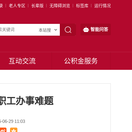
录
老人专区
长辈版
无障碍浏览
标签库
运行情况
智能问答
互动交流
公积金服务
职工办事难题
6-29 11:03