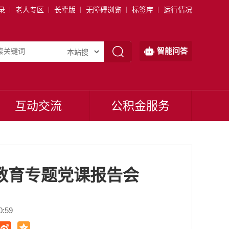
录
老人专区
长辈版
无障碍浏览
标签库
运行情况
智能问答
互动交流
公积金服务
教育专题党课报告会
:59