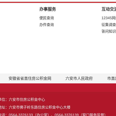
办事服务
互动交
便民查询
12345
办件查询
征集调查
答问知识
安徽省省直住房公积金网
六安市人民政府
市直
单位：六安市住房公积金中心
地址：六安市佛子岭东路住房公积金中心大楼
话：0564-3376133（办公室）、0564-3376139（窗口服务监督）