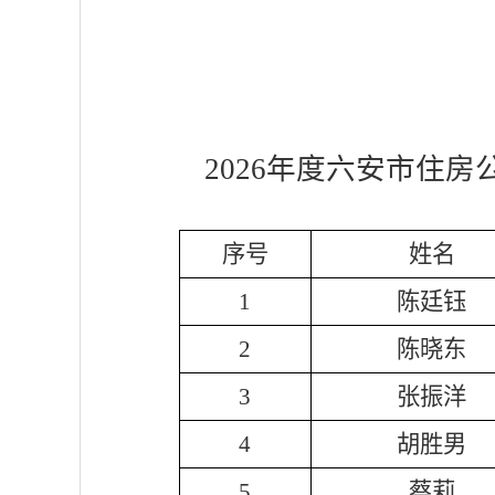
2026年度
六安市住房
序号
姓名
1
陈廷钰
2
陈晓东
3
张振洋
4
胡胜男
5
蔡莉