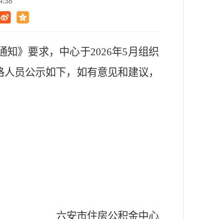
:38
通知
》要求，
中心
于
202
6
年
5
月组织
格人员
公示
如下
，如有意见和建议，
六安市住房公积金中心