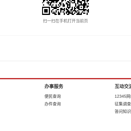
扫一扫在手机打开当前页
办事服务
互动交
便民查询
12345
办件查询
征集调查
答问知识